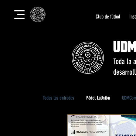
Club de fútbol
Ins
UDM
Toda la 
desarrol
Todas las entradas
Pádel LaUnión
UDMCom
Campus LaUnión
Club Social LaUnión