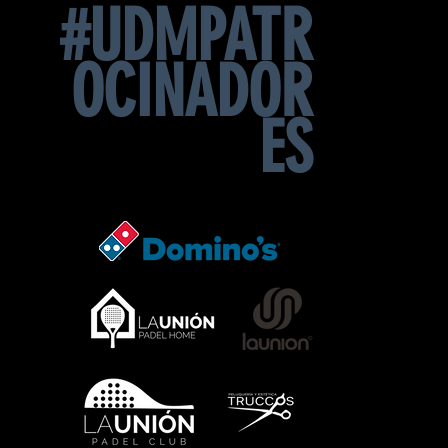
#UDMPATR
OCINADOR
ES