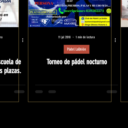
ura
11 jul 2018
1 min de lectura
Pádel LaUnión
scuela de
Torneo de pádel nocturno
s plazas.