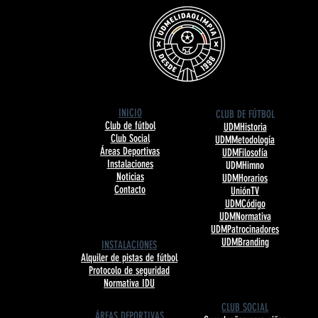
INICIO
CLUB DE FÚTBOL
Club de fútbol
UDMHistoria
Club Social
UDMMetodología
Áreas Deportivas
UDMFilosofía
Instalaciones
UDMHimno
Noticias
UDMHorarios
Contacto
UniónTV
UDMCódigo
UDMNormativa
UDMPatrocinadores
UDMBranding
INSTALACIONES
Alquiler de pistas de fútbol
Protocolo de seguridad
Normativa IDU
CLUB SOCIAL
ÁREAS DEPORTIVAS