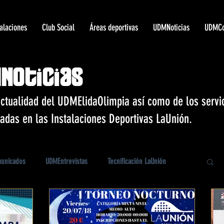
talaciones
Club Social
Áreas deportivas
UDMNoticias
UDMCo
Noticias
actualidad del UDMElidaOlimpia así como de los servic
ladas en las Instalaciones Deportivas LaUnión.
unicados
UDMEntrevistas
Tecnificación LaUnión
Eventos deportivos LaUnión
Unión Body Center