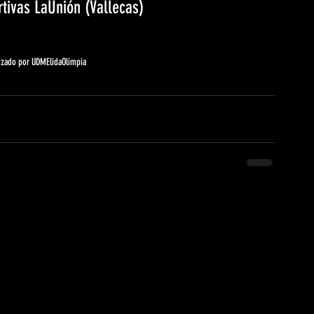
rtivas LaUnión (Vallecas)
izado por UDMElidaOlimpia