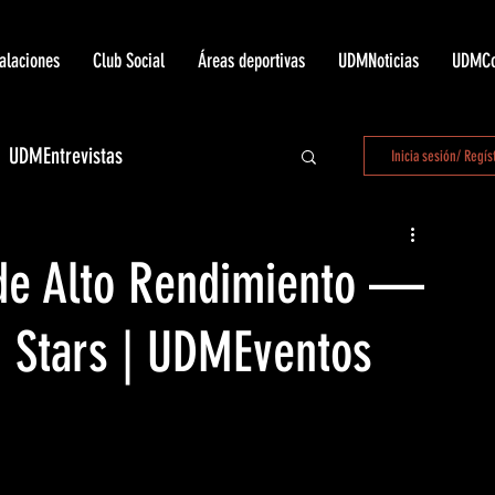
talaciones
Club Social
Áreas deportivas
UDMNoticias
UDMCo
UDMEntrevistas
Inicia sesión/ Regís
 LaUnión
de Alto Rendimiento —
h Stars | UDMEventos