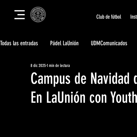
Club de fútbol
Ins
Todas las entradas
Pádel LaUnión
UDMComunicados
8 dic 2025
1 min de lectura
Tecnificación LaUnión
Campus LaUnión
Club Social
Campus de Navidad 
Eventos deportivos LaUnión
Unión Body Center
En LaUnión con Yout