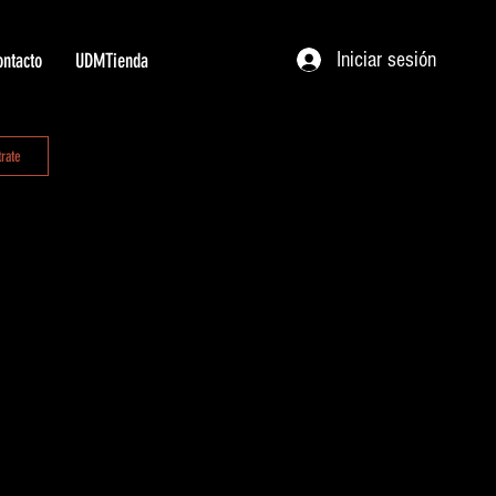
Iniciar sesión
ntacto
UDMTienda
trate