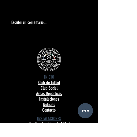
ABIERTO EL PERIODO DE
Carta de agradecimien
Escribir un comentario...
INSCRIPCIONES: TEMPORADA
Benidorm 2026 | UDM
2026/27 | UDMComunicado
INICIO
Club de fútbol
Club Social
Áreas Deportivas
Instalaciones
Noticias
Contacto
INSTALACIONES
Alquiler de pistas de fútbol
Protocolo de seguridad
Normativa IDU