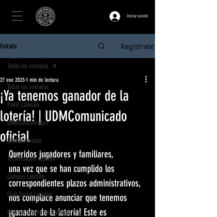
Iniciar sesión
Regístrate
Entrada
Todas las entradas
27 ene 2023
1 min de lectura
Todas las entradas
¡Ya tenemos ganador de la
Pádel LaUnión
lotería! | UDMComunicado
UDMComunicados
oficial
UDMEntrevistas
Queridos jugadores y familiares, 
Tecnificación LaUnión
una vez que se han cumplido los 
Campus LaUnión
correspondientes plazos administrativos, 
Club Social LaUnión
nos complace anunciar que tenemos 
¡ganador de la lotería! Este es 
Eventos deportivos LaUnión