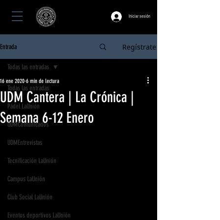
Iniciar sesión
Regístrate
Entrada
Todas las entradas
16 ene 2020
6 min de lectura
Todas las entradas
UDM Cantera | La Crónica |
Pádel LaUnión
Semana 6-12 Enero
UDMComunicados
UDMEntrevistas
Tecnificación LaUnión
Campus LaUnión
Club Social LaUnión
Eventos deportivos LaUnión