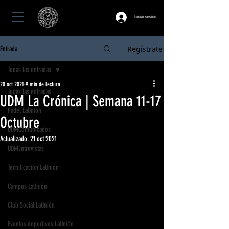
Iniciar sesión
Regístrate
Entrada
Todas las entradas
20 oct 2021
9 min de lectura
Todas las entradas
UDM La Crónica | Semana 11-17
Pádel LaUnión
Octubre
UDMComunicados
Actualizado:
21 oct 2021
UDMEntrevistas
Tecnificación LaUnión
Campus LaUnión
Club Social LaUnión
Eventos deportivos LaUnión