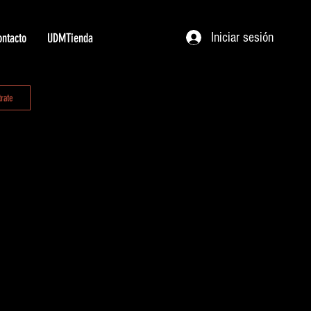
Iniciar sesión
ntacto
UDMTienda
trate