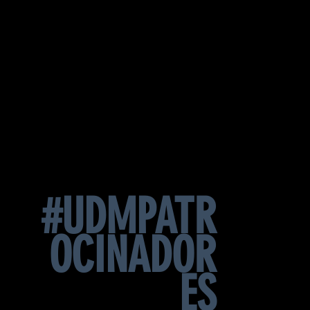
#UDMPATR
OCINADOR
ES