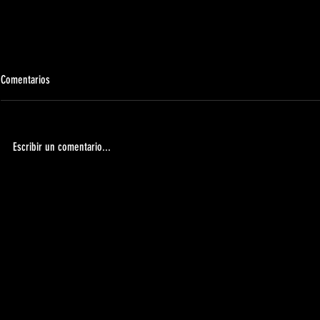
Comentarios
Escribir un comentario...
Apertura de la tienda oficial 2026/2027 |
ABIERTO EL PERI
UDMComunicado
TEMPORADA 202