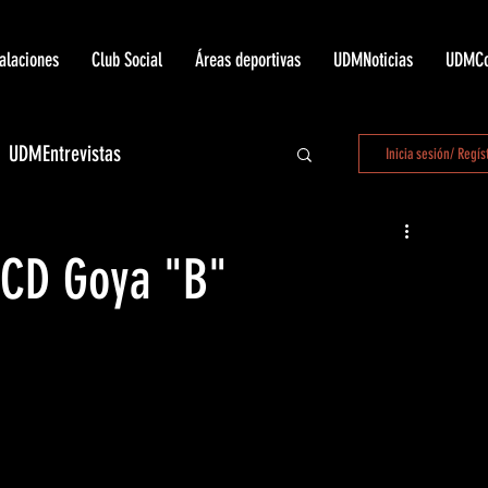
talaciones
Club Social
Áreas deportivas
UDMNoticias
UDMCo
UDMEntrevistas
Inicia sesión/ Regís
 LaUnión
CD Goya "B"