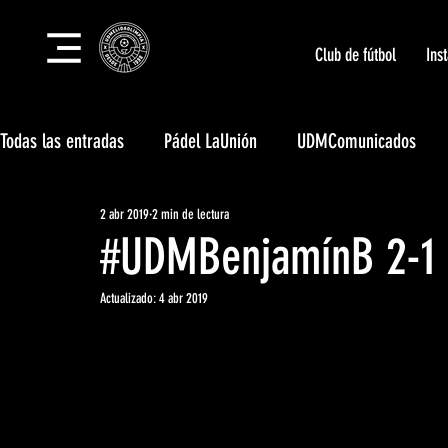
Club de fútbol
Ins
Todas las entradas
Pádel LaUnión
UDMComunicados
2 abr 2019
2 min de lectura
Tecnificación LaUnión
Campus LaUnión
Club Social
#UDMBenjamínB 2-1 
Eventos deportivos LaUnión
Unión Body Center
Actualizado:
4 abr 2019