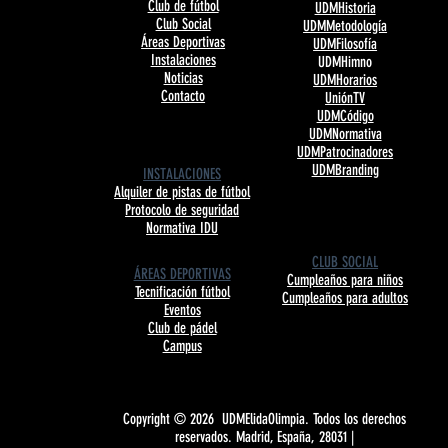
Club de fútbol
UDMHistoria
Club Social
UDMMetodología
Áreas Deportivas
UDMFilosofía
Instalaciones
UDMHimno
Noticias
UDMHorarios
Contacto
UniónTV
UDMCódigo
UDMNormativa
UDMPatrocinadores
UDMBranding
INSTALACIONES
Alquiler de pistas de fútbol
Protocolo de seguridad
Normativa IDU
CLUB SOCIAL
ÁREAS DEPORTIVAS
Cumpleaños para niños
Tecnificación fútbol
Cumpleaños para adultos
Eventos
Club de pádel
Campus
Copyright © 2026 UDMElidaOlimpia. Todos los derechos
reservados. Madrid, España, 28031 |