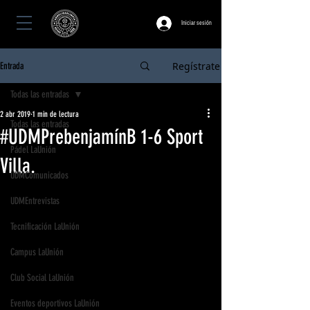
Iniciar sesión
Regístrate
Entrada
Todas las entradas
2 abr 2019
1 min de lectura
Todas las entradas
#UDMPrebenjamínB 1-6 Sport
Pádel LaUnión
Villa.
UDMComunicados
UDMEntrevistas
Tecnificación LaUnión
Campus LaUnión
Club Social LaUnión
Eventos deportivos LaUnión