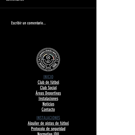
ABIERTO EL PERIODO DE
Carta de agradecimien
Escribir un comentario...
INSCRIPCIONES: TEMPORADA
Benidorm 2026 | UDM
2026/27 | UDMComunicado
INICIO
Club de fútbol
Club Social
Áreas Deportivas
Instalaciones
Noticias
Contacto
INSTALACIONES
Alquiler de pistas de fútbol
Protocolo de seguridad
Normativa IDU