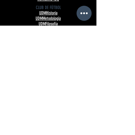
CLUB DE FÚTBOL
UDMHistoria
UDMMetodología
UDMFilosofía
UDMHimno
UDMHorarios
UniónTV
UDMCódigo
UDMNormativa
UDMPatrocinadores
UDMBranding
ÁREAS DEPORTIVAS
Tecnificación fútbol
Eventos
Club de pádel
Campus
CLUB SOCIAL
Cumpleaños para niños
Cumpleaños para adultos