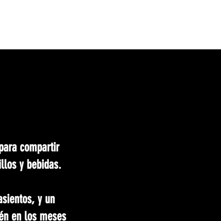
Iniciar sesión
ntacto
UDMTienda
para compartir
llos y bebidas.
sientos, y un
ién en los meses