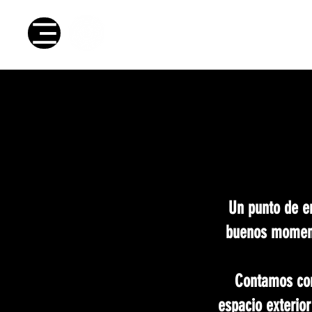
Club de fútbol
Ins
Un punto de en
buenos momento
Contamos con
espacio exterio