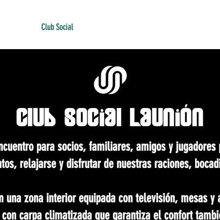
talaciones
Club Social
Áreas deportivas
UDMNoticias
UDMCo
Club SOcial LaUnión
cuentro para socios, familiares, amigos y jugadores 
s, relajarse y disfrutar de nuestras raciones, bocadi
 una zona interior equipada con televisión, mesas y a
r con carpa climatizada que garantiza el confort tamb