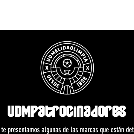
talaciones
Club Social
Áreas deportivas
UDMNoticias
UDMCo
UDMPatrocinadores
 te presentamos algunas de las marcas que están det