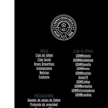
INICIO
CLUB DE FÚTBOL
Club de fútbol
UDMHistoria
Club Social
UDMMetodología
Áreas Deportivas
UDMFilosofía
Instalaciones
UDMHimno
Noticias
UDMHorarios
Contacto
UniónTV
UDMCódigo
UDMNormativa
UDMPatrocinadores
UDMBranding
INSTALACIONES
Alquiler de pistas de fútbol
Protocolo de seguridad