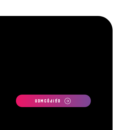
UDMCódigo