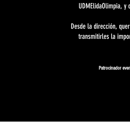
UDMElidaOlimpia, y q
Desde la dirección, que
transmitirles la impo
Patrocinador eve