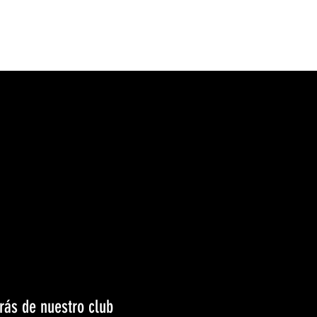
Iniciar sesión
ntacto
UDMTienda
rás de nuestro club