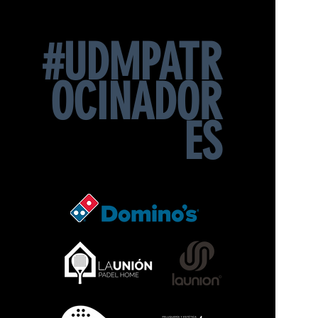
#UDMPATR
OCINADOR
ES