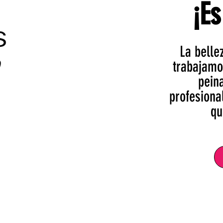
¡Es
La belle
trabajamo
pein
profesiona
qu