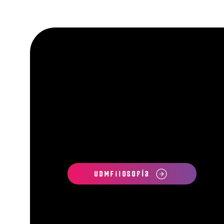
UDMFilosofía