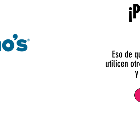
¡
Eso de q
utilicen o
y