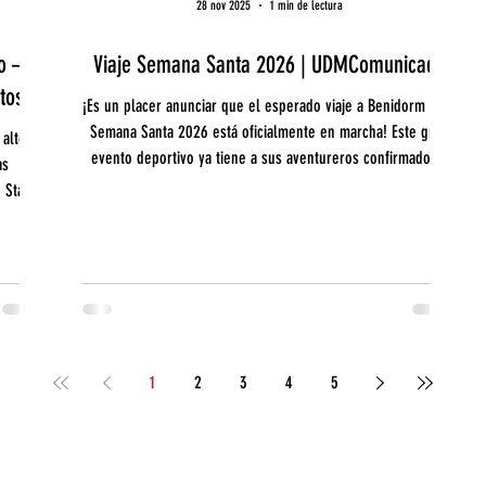
28 nov 2025
1 min de lectura
to —
Viaje Semana Santa 2026 | UDMComunicado
tos
¡Es un placer anunciar que el esperado viaje a Benidorm para
Semana Santa 2026 está oficialmente en marcha! Este gran
 alto
evento deportivo ya tiene a sus aventureros confirmados y
as
está listo para convertirse en una experiencia inolvidable.
 Stars,
as que
1
2
3
4
5