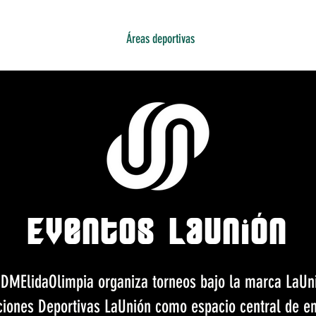
talaciones
Club Social
Áreas deportivas
UDMNoticias
UDMCo
Eventos LaUnión
DMElidaOlimpia organiza torneos bajo la marca LaUni
ciones Deportivas LaUnión como espacio central de e