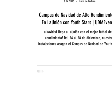
8 dic 2025
1 min de lectura
Campus de Navidad de Alto Rendimien
En LaUnión con Youth Stars | UDMEven
¡La Navidad llega a LaUnión con el mejor fútbol de
rendimiento! Del 26 al 28 de diciembre, nuestr
instalaciones acogen el Campus de Navidad de Youth
una experiencia diseñada para jugadores y jugador
quieren llevar su juego al siguiente nivel.