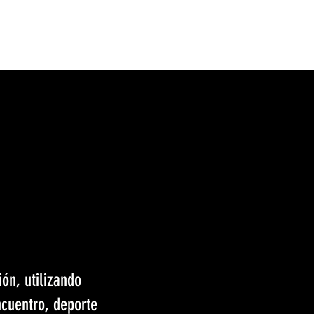
Iniciar sesión
ntacto
UDMTienda
ón, utilizando
ncuentro, deporte