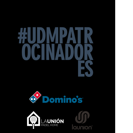
#UDMPATR
OCINADOR
ES