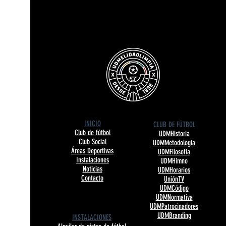
INICIO
CLUB DE FÚTBOL
Club de fútbol
UDMHistoria
Club Social
UDMMetodología
Áreas Deportivas
UDMFilosofía
Instalaciones
UDMHimno
Noticias
UDMHorarios
Contacto
UniónTV
UDMCódigo
UDMNormativa
UDMPatrocinadores
UDMBranding
INSTALACIONES