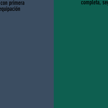
completa, se
 con primera
equipación