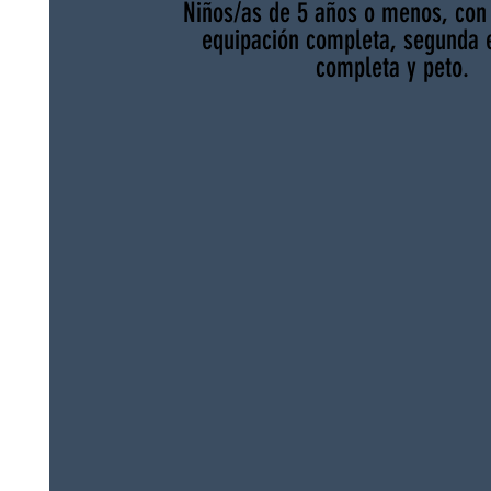
Niños/as de 5 años o menos, con
equipación completa, segunda 
completa y peto.