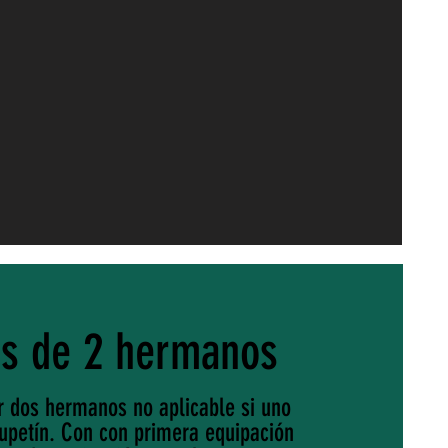
os de 2 hermanos
 dos hermanos no aplicable si uno
hupetín. Con con primera equipación