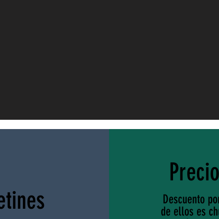
Preci
etines
Descuento por
de ellos es c