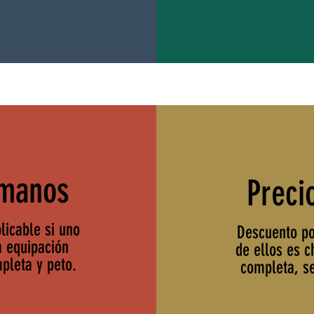
rmanos
Preci
licable si uno
Descuento po
a equipación
de ellos es 
pleta y peto.
completa, s