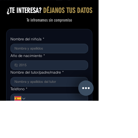
¿TE INTERESA?
DÉJANOS TUS DATOS
Te infromamos sin compromiso
Nombre del niño/a
*
Año de nacimiento
*
Nombre del tutor/padre/madre
*
Teléfono
*
Correo electrónico
*
Comentarios (opcional)