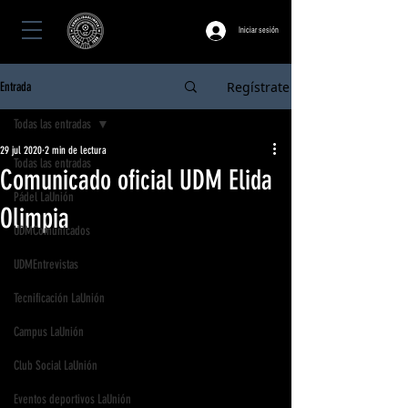
Iniciar sesión
Regístrate
Entrada
Todas las entradas
29 jul 2020
2 min de lectura
Todas las entradas
Comunicado oficial UDM Elida
Pádel LaUnión
Olimpia
UDMComunicados
UDMEntrevistas
Tecnificación LaUnión
Campus LaUnión
Club Social LaUnión
Eventos deportivos LaUnión