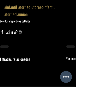
#infantil
#torneo
#torneoinfantil
#torneolaunion
Eventos deportivos LaUnión
Entradas relacionadas
Ver todo