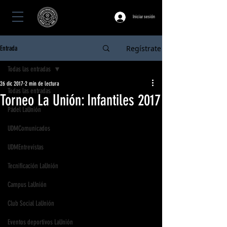
Iniciar sesión
Regístrate
Entrada
Todas las entradas
26 dic 2017
2 min de lectura
Todas las entradas
Torneo La Unión: Infantiles 2017
Pádel LaUnión
UDMComunicados
UDMEntrevistas
Tecnificación LaUnión
Campus LaUnión
Club Social LaUnión
Eventos deportivos LaUnión