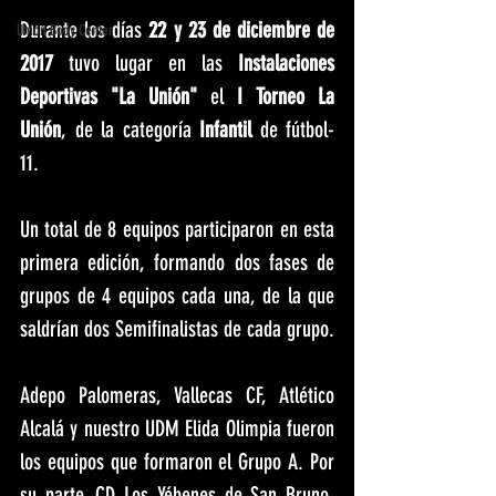
Durante los días 
22 y 23 de diciembre de 
Unión Body Center
2017
 tuvo lugar en las
 Instalaciones 
Deportivas "La Unión"
 el 
I Torneo La 
Unión
, de la categoría 
Infantil 
de fútbol-
11. 
Un total de 8 equipos participaron en esta 
primera edición, formando dos fases de 
grupos de 4 equipos cada una, de la que 
saldrían dos Semifinalistas de cada grupo. 
Adepo Palomeras, Vallecas CF, Atlético 
Alcalá y nuestro UDM Elida Olimpia fueron 
los equipos que formaron el Grupo A. Por 
su parte, CD Los Yébenes de San Bruno, 