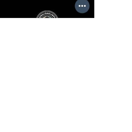
INICIO
Club de fútbol
Club Social
Áreas Deportivas
Instalaciones
Noticias
Contacto
INSTALACIONES
Alquiler de pistas de fútbol
Protocolo de seguridad
Normativa IDU
CLUB DE FÚTBOL
UDMHistoria
UDMMetodología
UDMFilosofía
UDMHimno
UDMHorarios