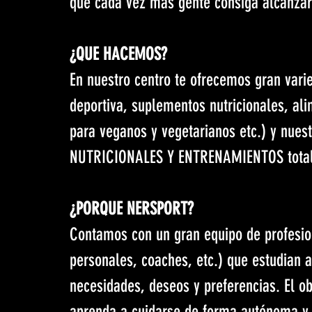
que cada vez más gente consiga alcanzar 
¿QUE HACEMOS?
En nuestro centro te ofrecemos gran vari
deportiva, suplementos nutricionales, ali
para veganos y vegetarianos etc.) y nues
NUTRICIONALES Y ENTRENAMIENTOS totalm
¿PORQUE NERSPORT?
Contamos con un gran equipo de profesion
personales, coaches, etc.) que estudian a
necesidades, deseos y preferencias. El ob
aprenda a cuidarse de forma autónoma y 