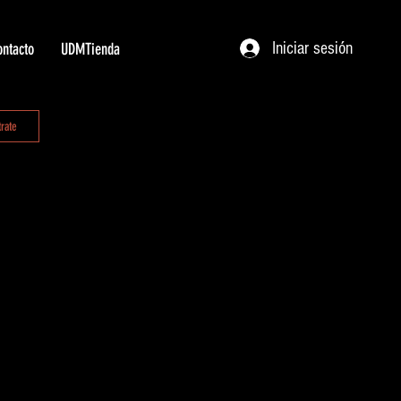
Iniciar sesión
ntacto
UDMTienda
trate