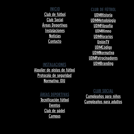
INICIO
CLUB DE FÚTBOL
Club de fútbol
UDMHistoria
Club Social
UDMMetodología
Áreas Deportivas
UDMFilosofía
Instalaciones
UDMHimno
Noticias
UDMHorarios
Contacto
UniónTV
UDMCódigo
UDMNormativa
UDMPatrocinadores
UDMBranding
INSTALACIONES
Alquiler de pistas de fútbol
Protocolo de seguridad
Normativa IDU
CLUB SOCIAL
ÁREAS DEPORTIVAS
Cumpleaños para niños
Tecnificación fútbol
Cumpleaños para adultos
Eventos
Club de pádel
Campus