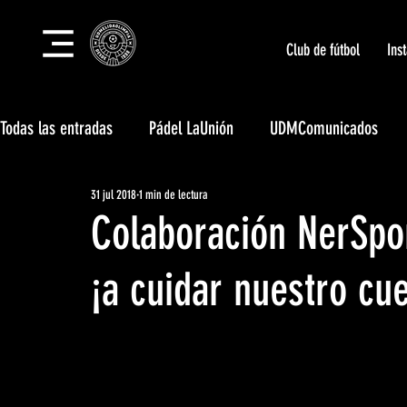
Club de fútbol
Ins
Todas las entradas
Pádel LaUnión
UDMComunicados
31 jul 2018
1 min de lectura
Tecnificación LaUnión
Campus LaUnión
Club Social
Colaboración NerSpo
Eventos deportivos LaUnión
Unión Body Center
¡a cuidar nuestro cu