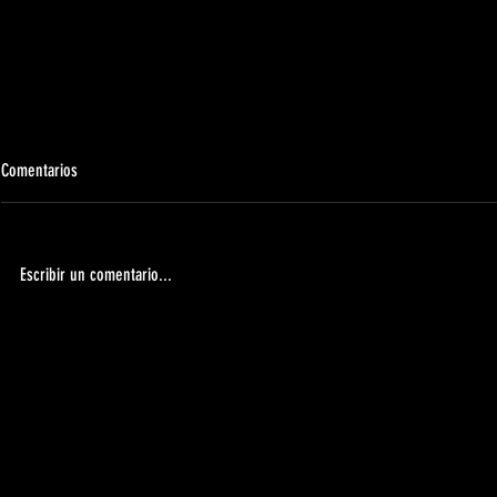
Comentarios
Escribir un comentario...
Apertura de la tienda oficial 2026/2027 |
ABIERTO EL PERI
UDMComunicado
TEMPORADA 202