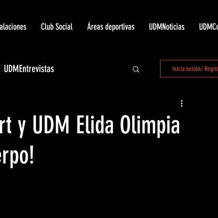
talaciones
Club Social
Áreas deportivas
UDMNoticias
UDMCo
UDMEntrevistas
Inicia sesión/ Regís
 LaUnión
rt y UDM Elida Olimpia
erpo!