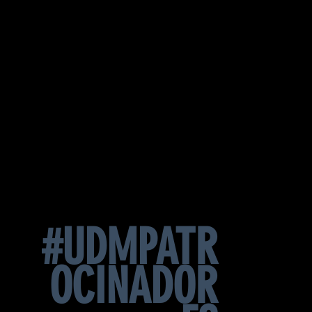
#UDMPATR
OCINADOR