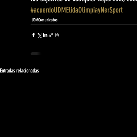
#acuerdoUDMElidaOlimpiayNerSport
UDMComunicados
Entradas relacionadas