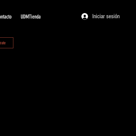
Iniciar sesión
ntacto
UDMTienda
trate