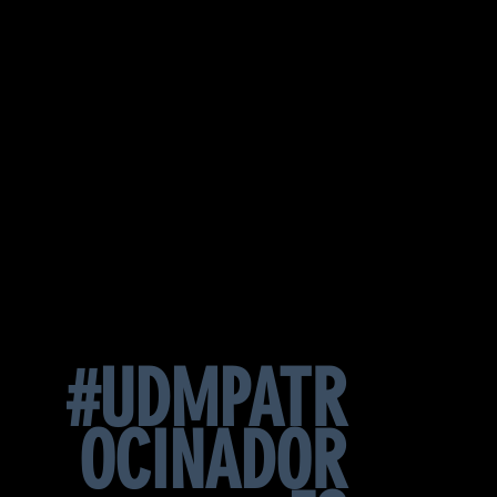
#UDMPATR
OCINADOR