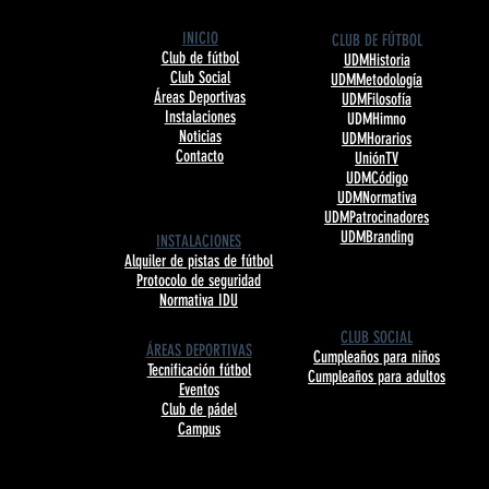
INICIO
CLUB DE FÚTBOL
Club de fútbol
UDMHistoria
Club Social
UDMMetodología
Áreas Deportivas
UDMFilosofía
Instalaciones
UDMHimno
Noticias
UDMHorarios
Contacto
UniónTV
UDMCódigo
UDMNormativa
UDMPatrocinadores
UDMBranding
INSTALACIONES
Alquiler de pistas de fútbol
Protocolo de seguridad
Normativa IDU
CLUB SOCIAL
ÁREAS DEPORTIVAS
Cumpleaños para niños
Tecnificación fútbol
Cumpleaños para adultos
Eventos
Club de pádel
Campus