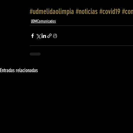
#udmelidaolimpia
#noticias
#covid19
#co
UDMComunicados
Entradas relacionadas