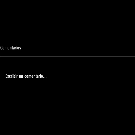
Comentarios
Escribir un comentario...
Apertura de la tienda oficial 2026/2027 |
ABIERTO EL PERI
UDMComunicado
TEMPORADA 202