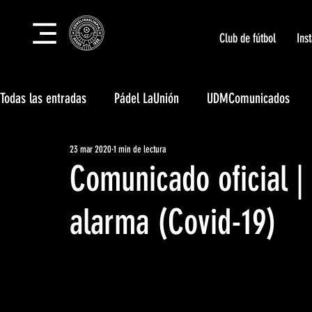
Club de fútbol
Ins
Todas las entradas
Pádel LaUnión
UDMComunicados
23 mar 2020
1 min de lectura
Tecnificación LaUnión
Campus LaUnión
Club Social
Comunicado oficial |
Eventos deportivos LaUnión
Unión Body Center
alarma (Covid-19)