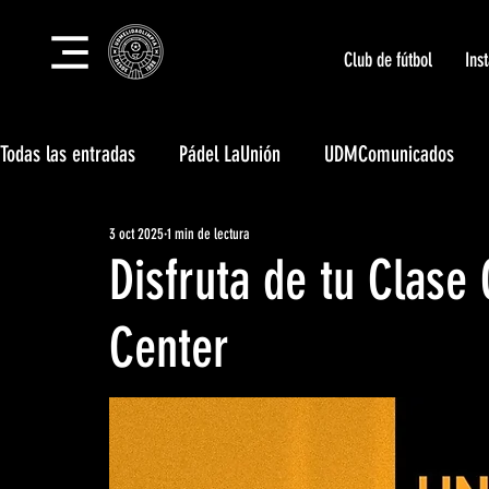
Club de fútbol
Ins
Todas las entradas
Pádel LaUnión
UDMComunicados
3 oct 2025
1 min de lectura
Tecnificación LaUnión
Campus LaUnión
Club Social
Disfruta de tu Clase
Eventos deportivos LaUnión
Unión Body Center
Center