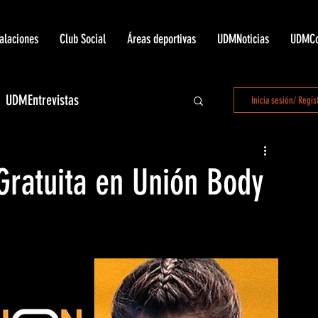
talaciones
Club Social
Áreas deportivas
UDMNoticias
UDMCo
UDMEntrevistas
Inicia sesión/ Regís
 LaUnión
 Gratuita en Unión Body