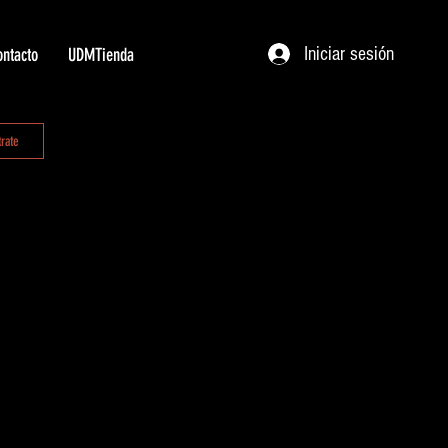
Iniciar sesión
ntacto
UDMTienda
trate