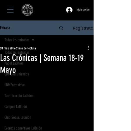
Iniciar sesión
Regístrate
Entrada
Todas las entradas
20 may 2019
2 min de lectura
Todas las entradas
Las Crónicas | Semana 18-19
Pádel LaUnión
Mayo
UDMComunicados
UDMEntrevistas
Tecnificación LaUnión
Campus LaUnión
Club Social LaUnión
Eventos deportivos LaUnión