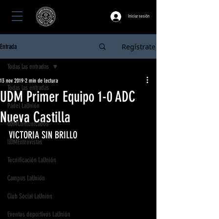
Iniciar sesión
Regístrate
Entrada
Todas las entradas
13 nov 2019
2 min de lectura
Todas las entradas
UDM Primer Equipo 1-0 ADC
Pádel LaUnión
Nueva Castilla
UDMComunicados
VICTORIA SIN BRILLO
UDMEntrevistas
Tecnificación LaUnión
Campus LaUnión
Club Social LaUnión
Eventos deportivos LaUnión