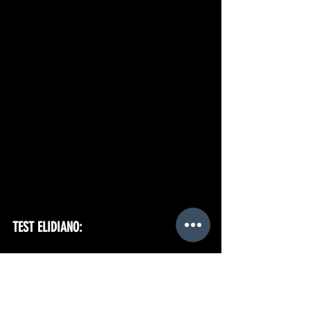
TEST ELIDIANO:
1)  Un número:
 5
2) Un equipo:
 Elida Olimpia
3) Un estadio
: Allianz Arena